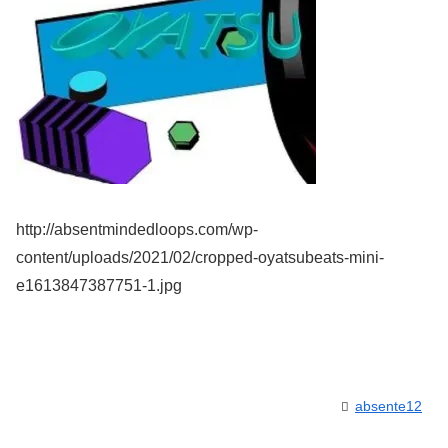
http://absentmindedloops.com/wp-
content/uploads/2021/02/cropped-oyatsubeats-mini-
e1613847387751-1.jpg
absente12