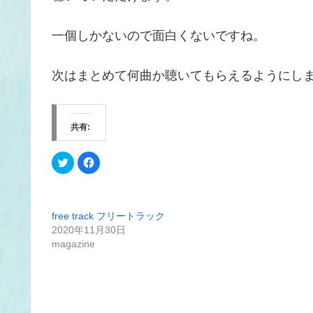
一個しかないので面白くないですね。
次はまとめて何曲か聴いてもらえるようにし
共有:
ク
F
リ
a
ッ
c
ク
e
し
b
て
o
T
o
free track フリートラック
w
k
i
で
2020年11月30日
t
共
t
有
magazine
e
す
r
る
で
に
共
は
有
ク
(
リ
新
ッ
し
ク