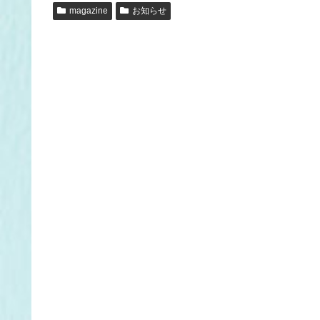
い
し
magazine
お知らせ
ウ
て
ィ
く
ン
だ
ド
さ
ウ
い
で
(
開
新
き
し
ま
い
す
ウ
)
ィ
ン
ド
ウ
で
開
き
ま
す
)