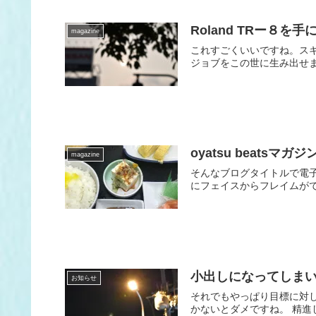
Roland TRー８を
magazine
これすごくいいですね。ス
ジョブをこの世に生み出せま
oyatsu beatsマガジ
magazine
そんなブログタイトルで電
にフェイスからフレイムがで
小出しになってしま
お知らせ
それでもやっぱり目標に対
かないとダメですね。 精進