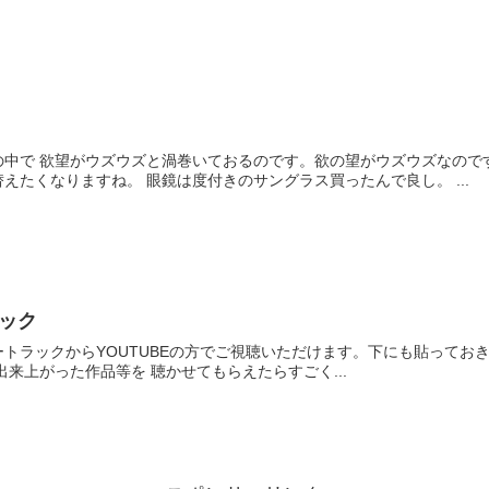
中で 欲望がウズウズと渦巻いておるのです。欲の望がウズウズなのです
えたくなりますね。 眼鏡は度付きのサングラス買ったんで良し。 ...
ートラック
トラックからYOUTUBEの方でご視聴いただけます。下にも貼っておき
出来上がった作品等を 聴かせてもらえたらすごく...