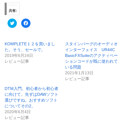
共有:
ク
F
リ
a
ッ
c
ク
e
し
b
て
o
T
o
KOMPLETE１２を買いまし
スタインバーグのオーディオ
w
k
た。そう、セールで。
インターフェイス UR44C
i
で
t
共
2019年6月24日
BasicFXSuiteのアクティベー
t
有
e
す
レビュー記事
ションコードが既に使われて
r
る
いる問題
で
に
共
は
2021年1月13日
有
ク
(
リ
レビュー記事
新
ッ
し
ク
い
し
DTM入門。初心者から初心者
ウ
て
に向けて。先ずはDAWソフト
ィ
く
ン
だ
選びですね。おすすめソフト
ド
さ
ウ
い
についてその2。
で
(
2020年6月4日
開
新
き
し
レビュー記事
ま
い
す
ウ
)
ィ