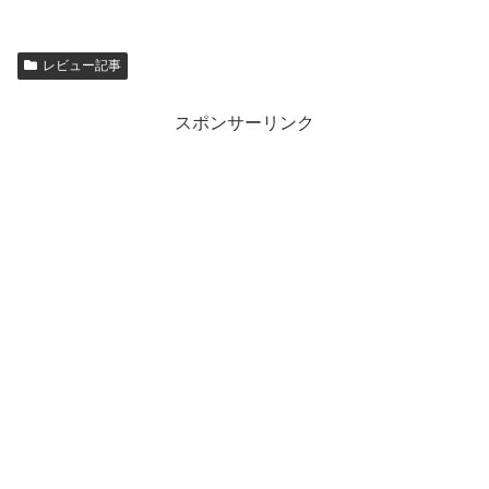
ン
ド
ウ
で
開
き
レビュー記事
ま
す
)
スポンサーリンク