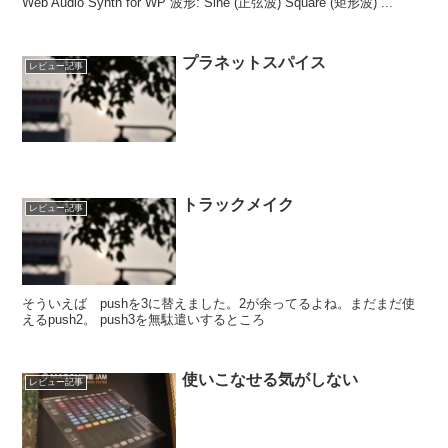
Web Audio Synth for WP 波形: Sine (正弦波) Square (矩形波) ...
プラネットスパイス
レビュー記事
トラックメイク
レビュー記事
そういえば pushを3に替えました。2が余ってるよね。まだまだ使
えるpush2。 push3を無駄遣いするところ
使いこなせる気がしない
レビュー記事