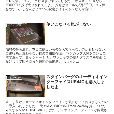
コレです。 コレ。 反対向きで撮ってしもた。 オスオス！ 今なら
39000円で投げ売りされてるよ。 探せばセールで3万3千円。コレ弾
きやすい。しなんかピエゾの設定がイイのか？なんか音い...
使いこなせる気がしない
レビュー記事
機材の持ち腐れ。本当に欲しいものなんて何もないのかもしれない。
自傷行為と変わらない程の買物依存症。 ワンカップ大関をコンビニ
前で煽って、ヨッシャー！ と、ワンカップの空きグラス？を地面に
投げつけて叩き割った瞬間の高揚感。 ちょっと...
スタインバーグのオーディオイン
レビュー記事
ターフェイスUR44Cを購入しま
したよ
すこし前からオーディオインタフェイスが気になっておりましてつい
に導入いたしました。 元々M-AUDIOのM-Track 2X2Mを持っていた
んですがMASCHINE MK3にはオーディオインターフェイスが内蔵さ