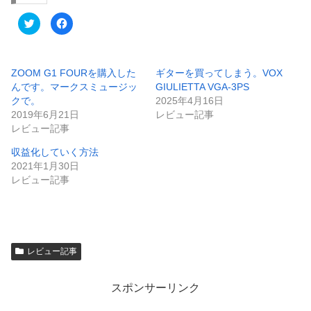
ク
F
リ
a
ッ
c
ク
e
し
b
て
o
T
o
ZOOM G1 FOURを購入した
ギターを買ってしまう。VOX
w
k
んです。マークスミュージッ
GIULIETTA VGA-3PS
i
で
t
共
クで。
2025年4月16日
t
有
e
す
2019年6月21日
レビュー記事
r
る
レビュー記事
で
に
共
は
有
ク
収益化していく方法
(
リ
新
ッ
2021年1月30日
し
ク
い
し
レビュー記事
ウ
て
ィ
く
ン
だ
ド
さ
ウ
い
で
(
開
新
き
し
レビュー記事
ま
い
す
ウ
)
ィ
ン
ド
スポンサーリンク
ウ
で