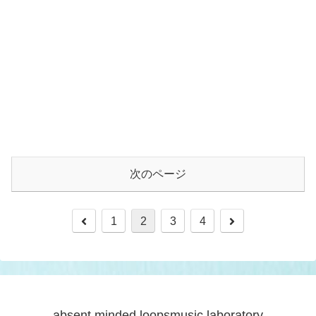
次のページ
1
2
3
4
absent minded loopsmusic laboratory